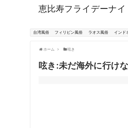
恵比寿フライデーナイ
台湾風俗
フィリピン風俗
ラオス風俗
インド
ホーム
呟き
呟き:未だ海外に行け